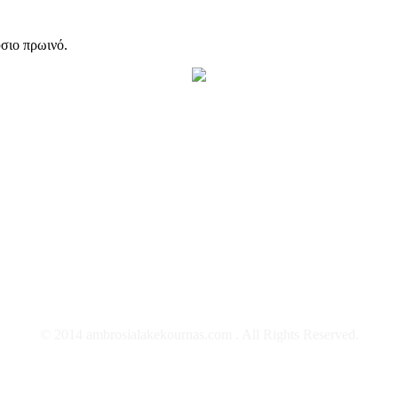
ύσιο πρωινό.
Λίμνη Κουρνά, Χανιά, Κρήτη
28250 83008
info@ambrosialakekournas.com
© 2014 ambrosialakekournas.com . All Rights Reserved.