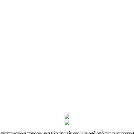
 εντυπωσιακή πανοραμική θέα της λίμνης Kουρνά από το να επισκεφθε