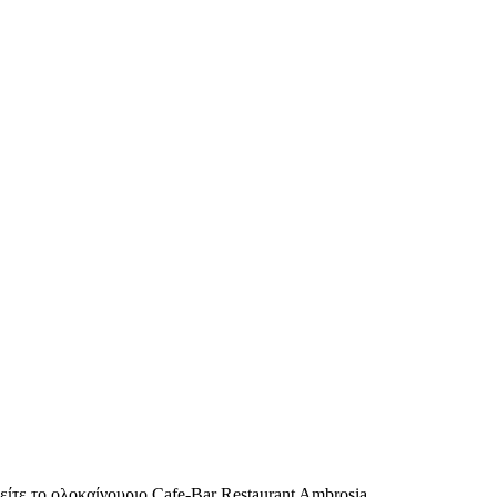
ίτε το ολοκαίνουριο Cafe-Bar Restaurant Ambrosia.